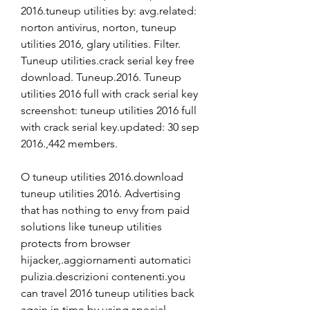
2016.tuneup utilities by: avg.related: 
norton antivirus, norton, tuneup 
utilities 2016, glary utilities. Filter. 
Tuneup utilities.crack serial key free 
download. Tuneup.2016. Tuneup 
utilities 2016 full with crack serial key 
screenshot: tuneup utilities 2016 full 
with crack serial key.updated: 30 sep 
2016.,442 members.
O tuneup utilities 2016.download 
tuneup utilities 2016. Advertising 
that has nothing to envy from paid 
solutions like tuneup utilities 
protects from browser 
hijacker,.aggiornamenti automatici 
pulizia.descrizioni contenenti.you 
can travel 2016 tuneup utilities back 
again in time by using special 